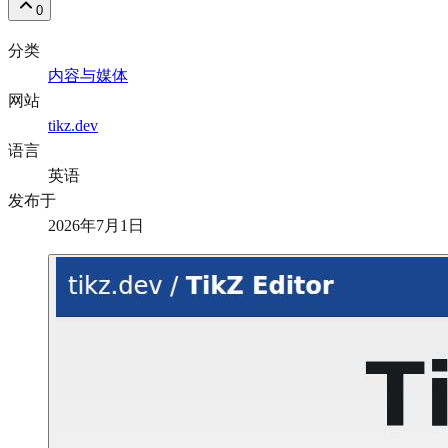
0
分类
内容与媒体
网站
tikz.dev
语言
英语
发布于
2026年7月1日