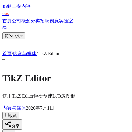
跳到主要内容
o
o
s
首页
公司
概念
分类
招聘
创意实验室
简体中文
首页
/
内容与媒体
/
TikZ Editor
T
TikZ Editor
使用TikZ Editor轻松创建LaTeX图形
内容与媒体
2026年7月1日
收藏
分享