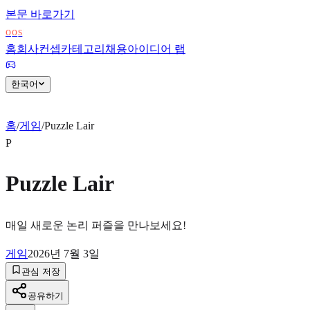
본문 바로가기
o
o
s
홈
회사
컨셉
카테고리
채용
아이디어 랩
한국어
홈
/
게임
/
Puzzle Lair
P
Puzzle Lair
매일 새로운 논리 퍼즐을 만나보세요!
게임
2026년 7월 3일
관심 저장
공유하기