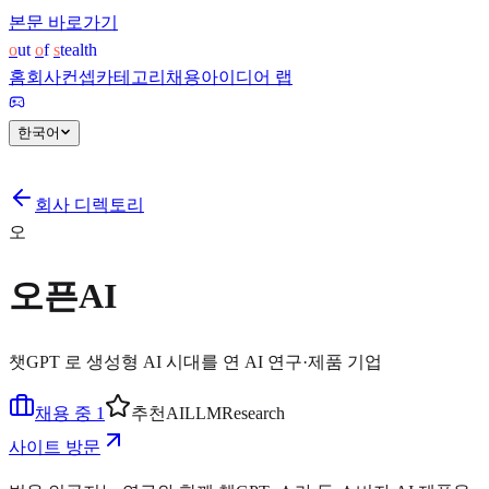
본문 바로가기
o
ut 
o
f 
s
tealth
홈
회사
컨셉
카테고리
채용
아이디어 랩
한국어
회사 디렉토리
오
오픈AI
챗GPT 로 생성형 AI 시대를 연 AI 연구·제품 기업
채용 중 1
추천
AI
LLM
Research
사이트 방문