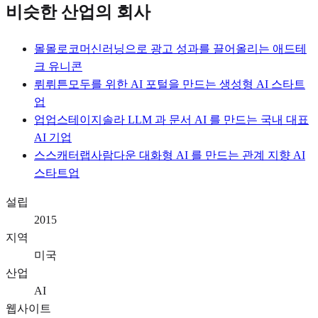
비슷한 산업의 회사
몰
몰로코
머신러닝으로 광고 성과를 끌어올리는 애드테
크 유니콘
뤼
뤼튼
모두를 위한 AI 포털을 만드는 생성형 AI 스타트
업
업
업스테이지
솔라 LLM 과 문서 AI 를 만드는 국내 대표
AI 기업
스
스캐터랩
사람다운 대화형 AI 를 만드는 관계 지향 AI
스타트업
설립
2015
지역
미국
산업
AI
웹사이트