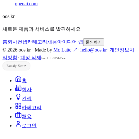
openai.com
oos.kr
새로운 제품과 서비스를 발견하세요
홈
회사
컨셉
카테고리
채용
아이디어 랩
문의하기
© 2026 oos.kr · Made by
Mr. Latte ↗
·
hello@oos.kr
·
개인정보처
리방침
·
계정 삭제
build 685b2aa
Family Site
홈
회사
컨셉
카테고리
채용
로그인